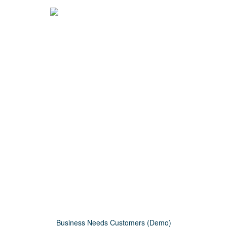
BUSINESS NEEDS
CUSTOMERS (DEMO)
Home
Construction (Demo)
Business Needs Customers (Demo)