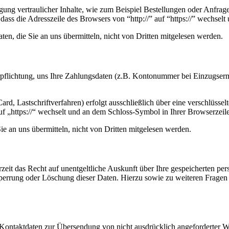
ung vertraulicher Inhalte, wie zum Beispiel Bestellungen oder Anfrage
dass die Adresszeile des Browsers von “http://” auf “https://” wechsel
en, die Sie an uns übermitteln, nicht von Dritten mitgelesen werden.
erpflichtung, uns Ihre Zahlungsdaten (z.B. Kontonummer bei Einzugser
rd, Lastschriftverfahren) erfolgt ausschließlich über eine verschlüss
auf „https://“ wechselt und an dem Schloss-Symbol in Ihrer Browserzeile
e an uns übermitteln, nicht von Dritten mitgelesen werden.
zeit das Recht auf unentgeltliche Auskunft über Ihre gespeicherten 
Sperrung oder Löschung dieser Daten. Hierzu sowie zu weiteren Frage
Kontaktdaten zur Übersendung von nicht ausdrücklich angeforderter W