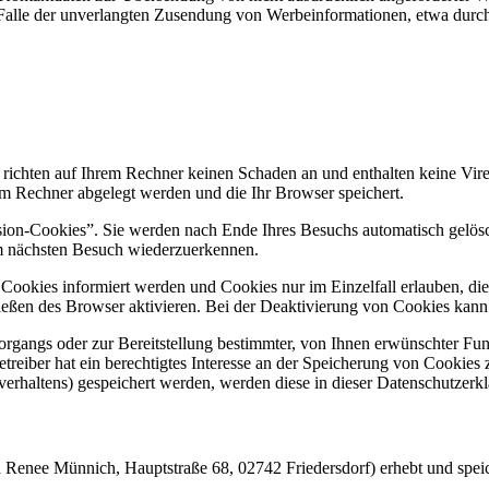
 im Falle der unverlangten Zusendung von Werbeinformationen, etwa dur
 richten auf Ihrem Rechner keinen Schaden an und enthalten keine Vire
rem Rechner abgelegt werden und die Ihr Browser speichert.
ion-Cookies”. Sie werden nach Ende Ihres Besuchs automatisch gelösch
im nächsten Besuch wiederzuerkennen.
n Cookies informiert werden und Cookies nur im Einzelfall erlauben, d
ßen des Browser aktivieren. Bei der Deaktivierung von Cookies kann di
gangs oder zur Bereitstellung bestimmter, von Ihnen erwünschter Funk
eiber hat ein berechtigtes Interesse an der Speicherung von Cookies zu
verhaltens) gespeichert werden, werden diese in dieser Datenschutzerk
h Renee Münnich, Hauptstraße 68, 02742 Friedersdorf) erhebt und spei